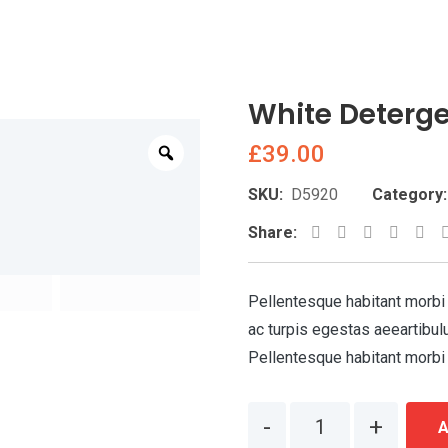
White Deterg
£
39.00
Zoom
SKU:
D5920
Category:
LinkedIn
Whats
St
Share:
Pellentesque habitant morbi
ac turpis egestas aeeartibul
Pellentesque habitant morbi 
Quantity
A