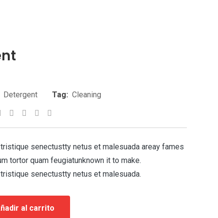
ent
Detergent
Tag:
Cleaning
app
umbleUpon
Tumblr
Pinterest
Reddit
Share
Print
via
Email
 tristique senectustty netus et malesuada areay fames
um tortor quam feugiatunknown it to make.
tristique senectustty netus et malesuada.
ñadir al carrito