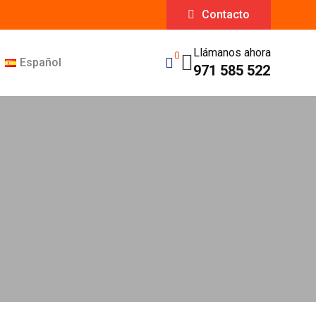
Contacto
Llámanos ahora
0
Español
971 585 522