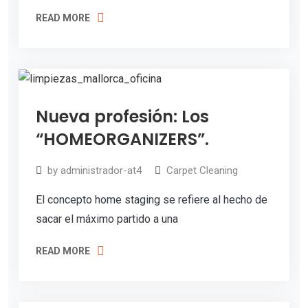
Y
READ MORE
o
u
r
F
11
Nueva profesión: Los
Jul
r
2019
“HOMEORGANIZERS”.
e
e
by
administrador-at4
Carpet Cleaning
E
El concepto home staging se refiere al hecho de
s
sacar el máximo partido a una
t
READ MORE
i
m
a