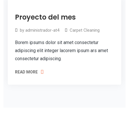
t
11
e
Proyecto del mes
Jul
2019
Request
by
administrador-at4
Carpet Cleaning
an
Borem ipsums dolor sit amet consectetur
Estimate
adipiscing elit integer lacorem ipsum ars amet
consectetur adipiscing.
READ MORE