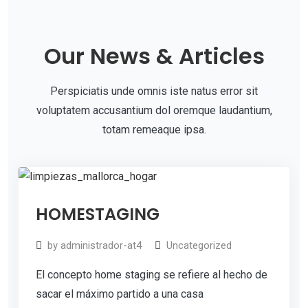
G
e
Our News & Articles
t
S
Perspiciatis unde omnis iste natus error sit
t
voluptatem accusantium dol oremque laudantium,
a
totam remeaque ipsa.
r
t
e
11
d
HOMESTAGING
Jul
2019
W
by
administrador-at4
Uncategorized
i
El concepto home staging se refiere al hecho de
t
sacar el máximo partido a una casa
h